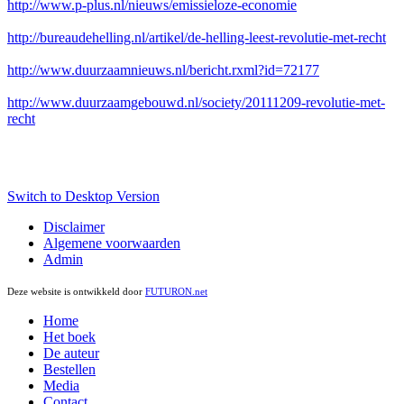
http://www.p-plus.nl/nieuws/emissieloze-economie
http://bureaudehelling.nl/artikel/de-helling-leest-revolutie-met-recht
http://www.duurzaamnieuws.nl/bericht.rxml?id=72177
http://www.duurzaamgebouwd.nl/society/20111209-revolutie-met-
recht
Switch to Desktop Version
Disclaimer
Algemene voorwaarden
Admin
Deze website is ontwikkeld door
FUTURON.net
Home
Het boek
De auteur
Bestellen
Media
Contact