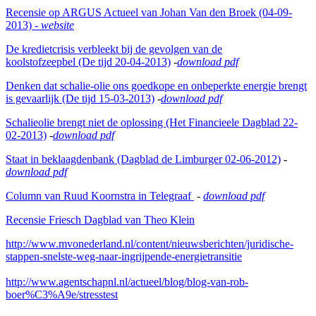
Recensie op ARGUS Actueel van Johan Van den Broek (04-09-
2013) -
website
De kredietcrisis verbleekt bij de gevolgen van de
koolstofzeepbel (De tijd 20-04-2013)
-
download pdf
Denken dat schalie-olie ons goedkope en onbeperkte energie brengt
is gevaarlijk (De tijd 15-03-2013)
-
download pdf
Schalieolie brengt niet de oplossing (Het Financieele Dagblad 22-
02-2013)
-
download pdf
Staat in beklaagdenbank (Dagblad de Limburger 02-06-2012)
-
download pdf
Column van Ruud Koornstra in Telegraaf
-
download pdf
Recensie Friesch Dagblad van Theo Klein
http://www.mvonederland.nl/content/nieuwsberichten/juridische-
stappen-snelste-weg-naar-ingrijpende-energietransitie
http://www.agentschapnl.nl/actueel/blog/blog-van-rob-
boer%C3%A9e/stresstest